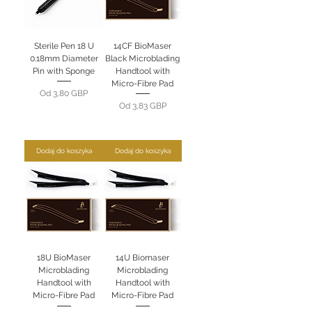
Sterile Pen 18 U
14CF BioMaser
0.18mm Diameter
Black Microblading
Pin with Sponge
Handtool with
Micro-Fibre Pad
Cena rabatowa
Od
3,80 GBP
Cena rabatowa
Od
3,83 GBP
Dodaj do koszyka
Dodaj do koszyka
18U BioMaser
14U Biomaser
Microblading
Microblading
Handtool with
Handtool with
Micro-Fibre Pad
Micro-Fibre Pad