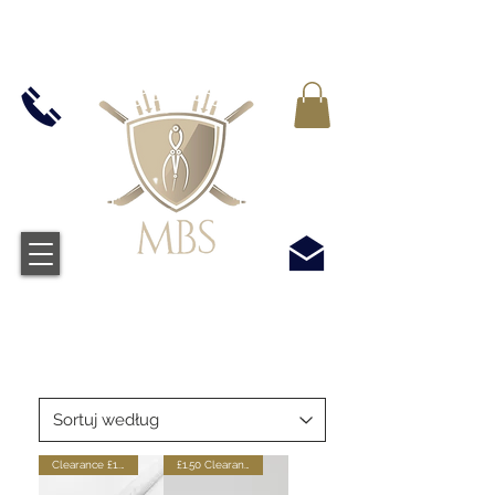
VAT WLICZONY WE WSZYSTKIE CENY -
BEZPŁATNA WYSYŁKA W WIELKIEJ BRYTANII
WSZYSTKICH ZAMÓWIEŃ POWYŻEJ £50
Clearance £1.75
£1.50 Clearance