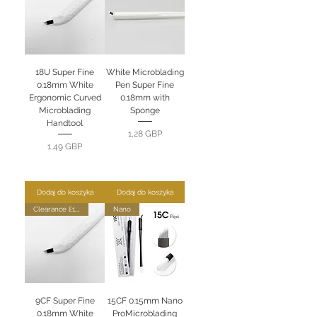
18U Super Fine
White Microblading
0.18mm White
Pen Super Fine
Ergonomic Curved
0.18mm with
Microblading
Sponge
Handtool
Cena
1,28 GBP
Cena
1,49 GBP
Dodaj do koszyka
Dodaj do koszyka
Clearance £1.75
Nano
9CF Super Fine
15CF 0.15mm Nano
0.18mm White
ProMicroblading