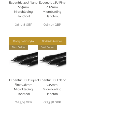
Eccentric 20U Nano
Eccentric 18U Fine
0.15mm
0.20mm
Microblading
Microblading
Handtool
Handtool
Cena rabatowa
Cena rabatowa
Od
3,38 GBP
Od
3,03 GBP
Dodaj do koszyka
Dodaj do koszyka
Best Seller
Best Seller
Eccentric 18U Super
Eccentric 18U Nano
Fine 0.18mm
0.15mm
Microblading
Microblading
Handtool
Handtool
Cena rabatowa
Cena rabatowa
Od
3,03 GBP
Od
3,38 GBP