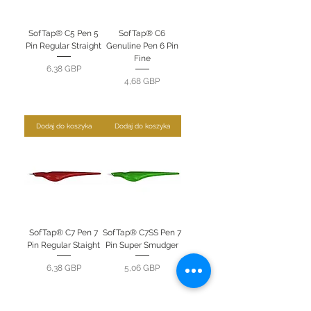
SofTap® C5 Pen 5
SofTap® C6
Pin Regular Straight
Genuline Pen 6 Pin
Fine
Cena
6,38 GBP
Cena
4,68 GBP
Dodaj do koszyka
Dodaj do koszyka
SofTap® C7 Pen 7
SofTap® C7SS Pen 7
Pin Regular Staight
Pin Super Smudger
Cena
Cena
6,38 GBP
5,06 GBP