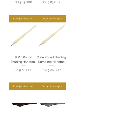
Cena rabatowa
Cena rabatowa
Od
3,83 GBP
Od
3,83 GBP
Dodaj do koszyka
Dodaj do koszyka
21 Pin Round
7 Pin Round Shading
Shading Handtool
Complete Handtool
Cena rabatowa
Cena rabatowa
Od
5,06 GBP
Od
5,06 GBP
Dodaj do koszyka
Dodaj do koszyka