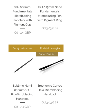
18U 0.18mm
18U 0.15mm Nano
Fundamentals
Fundamentals
Microblading
Microblading Pen
Handtool with
with Pigment Ring
Pigment Cup
Cena rabatowa
Od
3,03 GBP
Cena rabatowa
Od
3,03 GBP
Dodaj do koszyka
Dodaj do koszyka
Super Fine 0.18mm
Sublime Nami
Ergonomic Curved
0.16mm 18U
Flexi Microblading
ProMicroblading
Handtool
Handtool
Cena rabatowa
Od
3,03 GBP
Cena rabatowa
Od
3,51 GBP