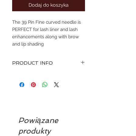
Dodaj do koszyka
The 39 Pin Fine curved needle is
PERFECT for lash liner and lash
enhancements along with brow
and lip shading
PRODUCT INFO
various sizes of straight pin
configuration microblades with a
curve. Sterile singe use only.
To be disposed to sharps bin.
Powiązane
produkty