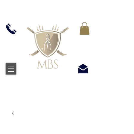
VAT WLICZONY WE WSZYSTKIE CENY -
BEZPŁATNA WYSYŁKA W WIELKIEJ BRYTANII
WSZYSTKICH ZAMÓWIEŃ POWYŻEJ £50