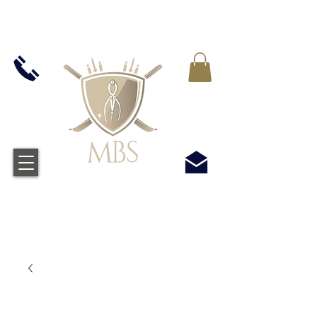
VAT WLICZONY WE WSZYSTKIE CENY -
BEZPŁATNA WYSYŁKA W WIELKIEJ BRYTANII
WSZYSTKICH ZAMÓWIEŃ POWYŻEJ £50