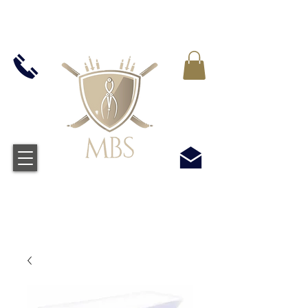
IVA INCLUIDO EN TODOS LOS PRECIOS - ENVÍO
GRATUITO EN EL REINO UNIDO EN TODOS LOS
PEDIDOS SUPERIORES A £ 50