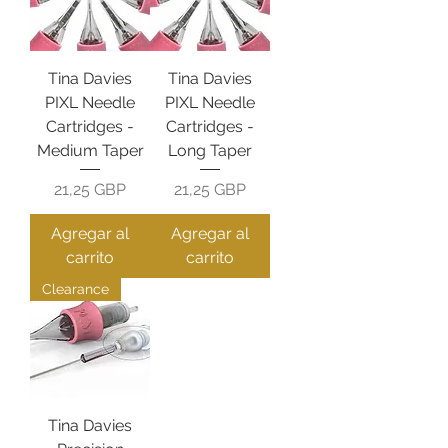
Tina Davies
Tina Davies
PIXL Needle
PIXL Needle
Cartridges -
Cartridges -
Medium Taper
Long Taper
Precio
Precio
21,25 GBP
21,25 GBP
Agregar al
Agregar al
carrito
carrito
Clearance
Tina Davies