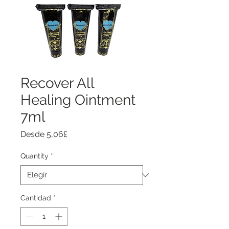
Recover All
Healing Ointment
7ml
Precio
Desde
5,06£
de
oferta
Quantity
*
Cantidad
*