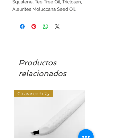
Squalene, Tee Tree Oil, Triclosan,
Aleurites Moluccana Seed Oil.
Productos
relacionados
Clearance £1.75
Dilutant