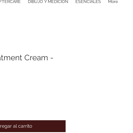
FTERCARE
DIBUJO Y MEDICIÓN
ESENCIALES
More
atment Cream -
regar al carrito