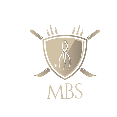
RECIOS - ENVÍO GRATUITO EN EL 
SUPERIORES A £ 50