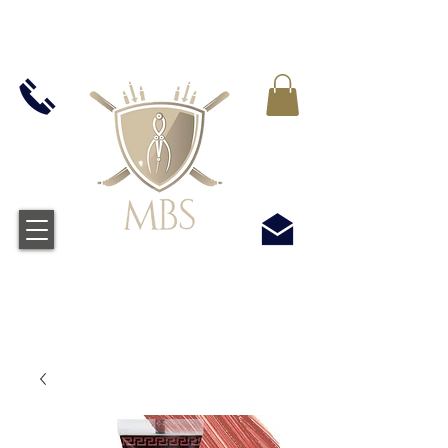
VAT WLICZONY WE WSZYSTKIE CENY -
BEZPŁATNA WYSYŁKA W WIELKIEJ BRYTANII
WSZYSTKICH ZAMÓWIEŃ POWYŻEJ £50