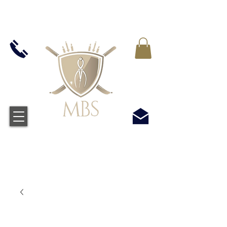
VAT WLICZONY WE WSZYSTKIE CENY -
BEZPŁATNA WYSYŁKA W WIELKIEJ BRYTANII
WSZYSTKICH ZAMÓWIEŃ POWYŻEJ £50