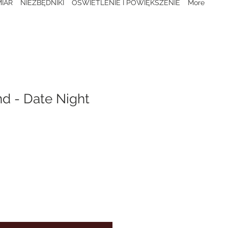
IAR
NIEZBĘDNIKI
OŚWIETLENIE I POWIĘKSZENIE
More
d - Date Night