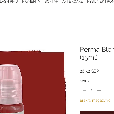
 LASH PMU
PIGMENTY
SOFTAP
AFTERCARE
RYSUNEK I POM
Perma Blen
(15ml)
Cena
26,52 GBP
Sztuk
*
Brak w magazynie