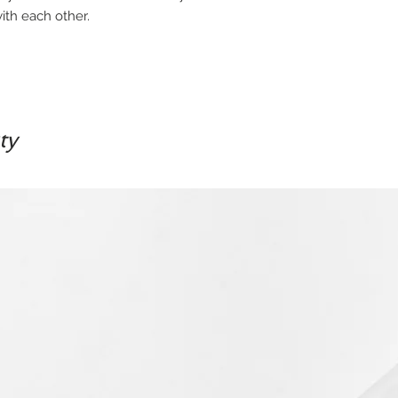
th each other.
ty