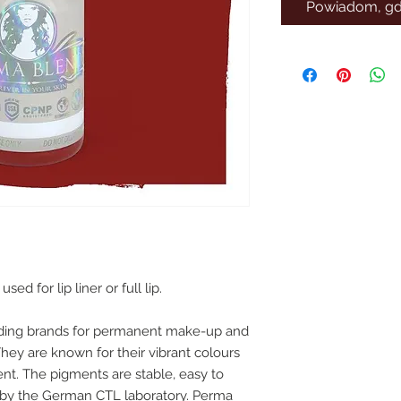
Powiadom, gdy
d for lip liner or full lip.
ading brands for permanent make-up and
ey are known for their vibrant colours
ent. The pigments are stable, easy to
 by the German CTL laboratory. Perma