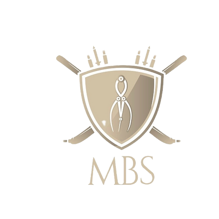
IE CENY - BEZPŁATNA WYSYŁKA W 
ZAMÓWIEŃ POWYŻEJ £50