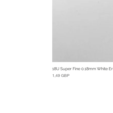
18U Super Fine 0.18mm White E
Cena
1,49 GBP
POLITYKA ZWROTÓW I ZWROTÓW
INFORMACJE PRAWNE