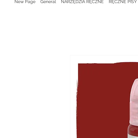
New Page
General
NARZĘDZIA RĘCZNE
RĘCZNE PISY