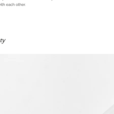
th each other.
ty