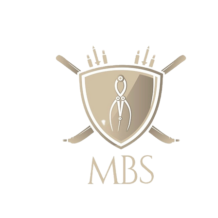
IE CENY - BEZPŁATNA WYSYŁKA W 
ZAMÓWIEŃ POWYŻEJ £50