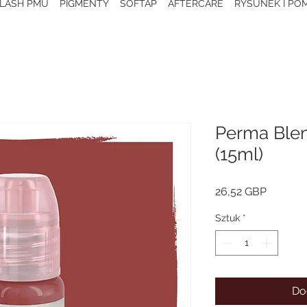
 LASH PMU
PIGMENTY
SOFTAP
AFTERCARE
RYSUNEK I POM
Perma Blen
(15ml)
Cena
26,52 GBP
Sztuk
*
Do