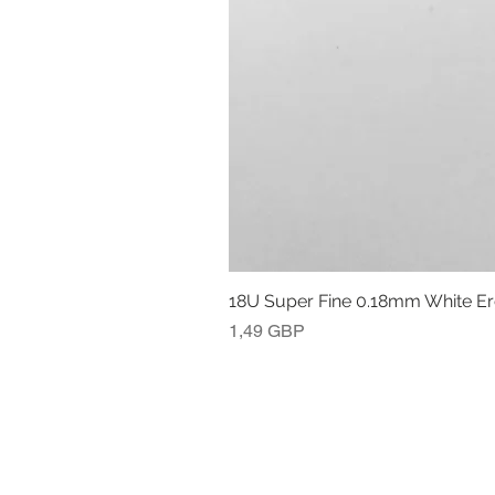
18U Super Fine 0.18mm White E
Cena
1,49 GBP
POLITYKA ZWROTÓW I ZWROTÓW
INFORMACJE PRAWNE