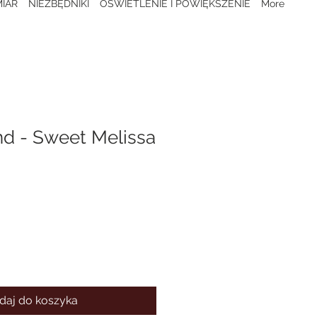
IAR
NIEZBĘDNIKI
OŚWIETLENIE I POWIĘKSZENIE
More
d - Sweet Melissa
daj do koszyka