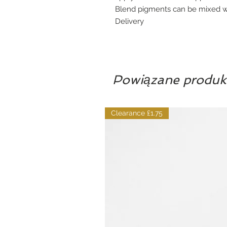
Blend pigments can be mixed wi
Delivery
Powiązane produk
Clearance £1.75