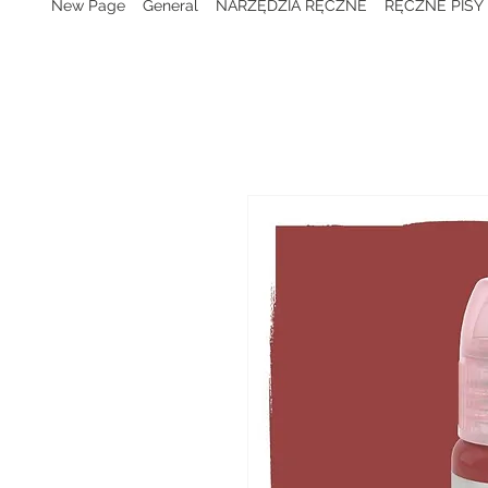
New Page
General
NARZĘDZIA RĘCZNE
RĘCZNE PISY