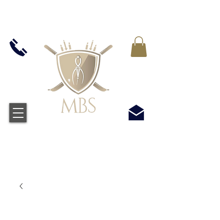
IVA INCLUIDO EN TODOS LOS PRECIOS - ENVÍO
GRATUITO EN EL REINO UNIDO EN TODOS LOS
PEDIDOS SUPERIORES A £ 50