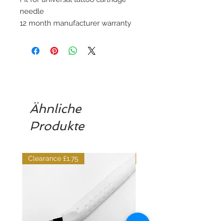
needle
12 month manufacturer warranty
Ähnliche
Produkte
Clearance £1.75
Dilutant