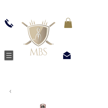
MWST IN ALLEN PREIS ENTHALTEN -
KOSTENLOSER VERSAND BEI ALLEN
BESTELLUNGEN ÜBER £50