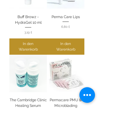
Buff Browz -
Perma Care Lips
HydraGel 10 ml
Preis
6,80 £
Preis
3,19 £
In den
In den
Warenkorb
Warenkorb
The Cambridge Clinic
Permacare PMU &
Healing Serum
Microblading
Aftercare Sachets
Preis
7,65 £
Sale-Preis
ab
1,70 £
In den
Warenkorb
Nicht verfügbar