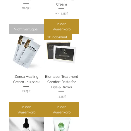
Cream
Preis
28,05 £
Sale-Preis
ab
14,45 £
In den
Nicht verfügbar
Warenkorb
12 Individual Sachets
Zensa Healing
Biomaser Treatment
Cream - 10 pack
Comfort Paste for
Lips & Brows
Preis
21,25 £
Preis
14,45 £
In den
In den
Warenkorb
Warenkorb