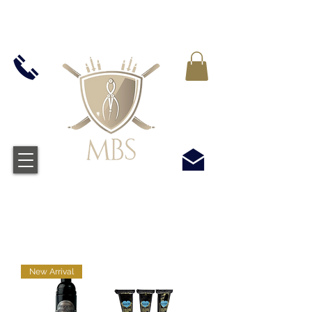
MWST IN ALLEN PREIS ENTHALTEN -
KOSTENLOSER VERSAND BEI ALLEN
BESTELLUNGEN ÜBER £50
New Arrival