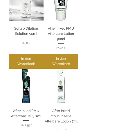
Softap Dilution
After Inked PMU
Solution 50ml
Aftercare Lotion
90ml
Preis
8,50 £
Preis
20,40 £
In den
In den
Warenkorb
Warenkorb
After Inked PMU
After Inked
Aftercare Jelly 7ml
Moisturiser &
Aftercare Lotion 7ml
Sale-Preis
ab
2,55 £