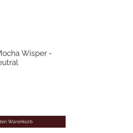
Mocha Wisper -
utral
 den Warenkorb