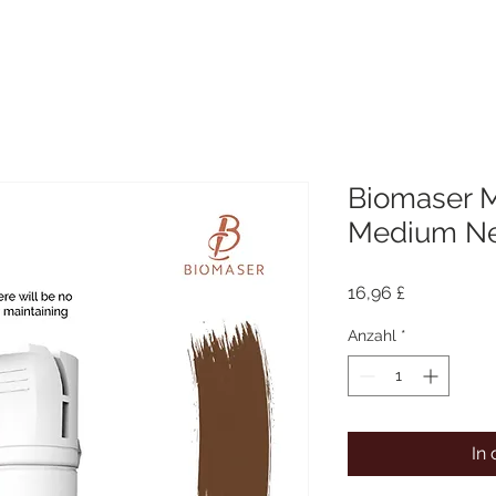
Biomaser 
Medium Ne
Preis
16,96 £
Anzahl
*
In