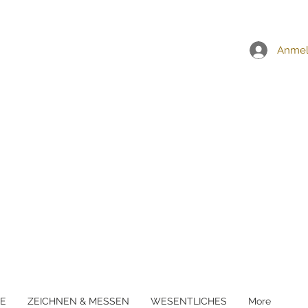
EI ALLEN BESTELLUNGEN ÜBER £5
Anme
E
ZEICHNEN & MESSEN
WESENTLICHES
More