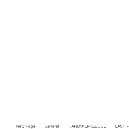
MWST IN ALLEN PREIS ENTHA
New Page
General
HANDWERKZEUGE
LASH 