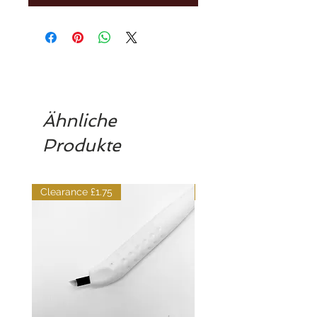
Ähnliche
Produkte
Clearance £1.75
Dilutant