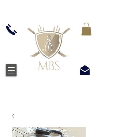
VAT WLICZONY WE WSZYSTKIE CENY -
BEZPŁATNA WYSYŁKA W WIELKIEJ BRYTANII
WSZYSTKICH ZAMÓWIEŃ POWYŻEJ £50