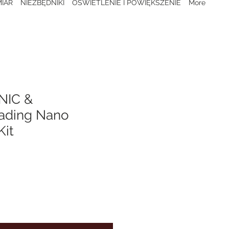
IAR
NIEZBĘDNIKI
OŚWIETLENIE I POWIĘKSZENIE
More
NIC &
ading Nano
Kit