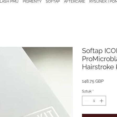
 LASH PMU
PIGMENTY
SOFTAP
AFTERCARE
RYSUNEK I POM
Softap ICO
ProMicrobl
Hairstroke 
Cena
148,75 GBP
Sztuk
*