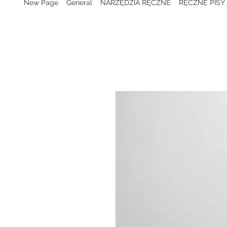
New Page
General
NARZĘDZIA RĘCZNE
RĘCZNE PISY