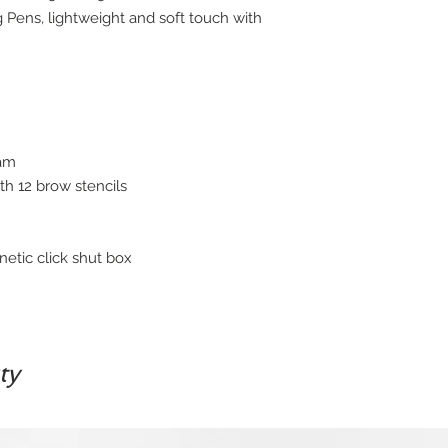
 Pens, lightweight and soft touch with
am
th 12 brow stencils
tic click shut box
ty