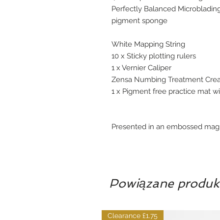
Perfectly Balanced Microblading
pigment sponge
White Mapping String
10 x Sticky plotting rulers
1 x Vernier Caliper
Zensa Numbing Treatment Cre
1 x Pigment free practice mat wi
Presented in an embossed magne
Powiązane produk
Clearance £1.75