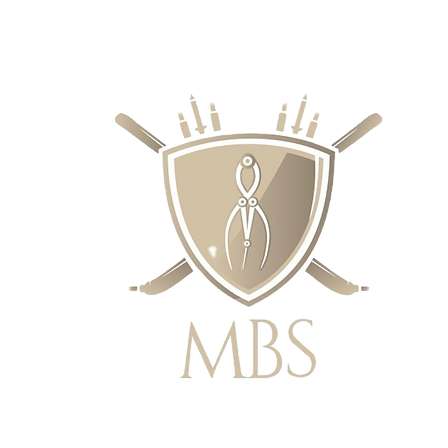
IE CENY - BEZPŁATNA WYSYŁKA W 
ZAMÓWIEŃ POWYŻEJ £50