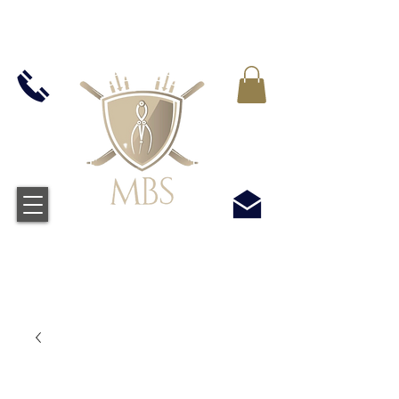
VAT WLICZONY WE WSZYSTKIE CENY -
BEZPŁATNA WYSYŁKA W WIELKIEJ BRYTANII
WSZYSTKICH ZAMÓWIEŃ POWYŻEJ £50