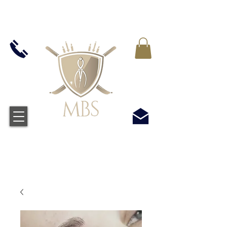
VAT WLICZONY WE WSZYSTKIE CENY -
BEZPŁATNA WYSYŁKA W WIELKIEJ BRYTANII
WSZYSTKICH ZAMÓWIEŃ POWYŻEJ £50