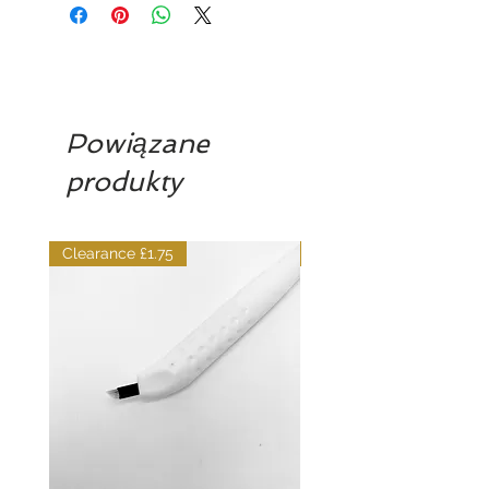
Powiązane
produkty
Clearance £1.75
Dilutant