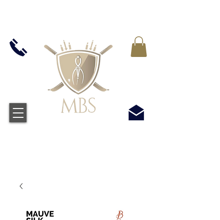
VAT WLICZONY WE WSZYSTKIE CENY -
BEZPŁATNA WYSYŁKA W WIELKIEJ BRYTANII
WSZYSTKICH ZAMÓWIEŃ POWYŻEJ £50