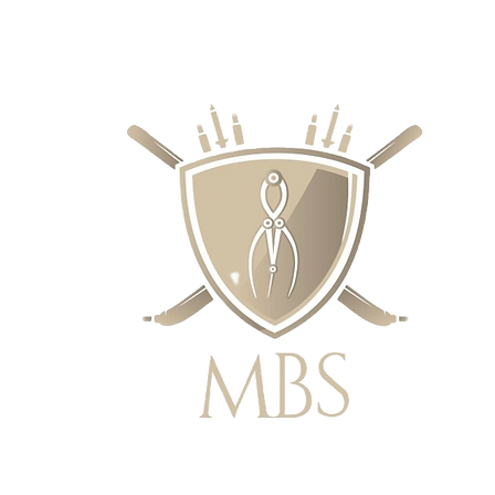
IE CENY - BEZPŁATNA WYSYŁKA W 
ZAMÓWIEŃ POWYŻEJ £50