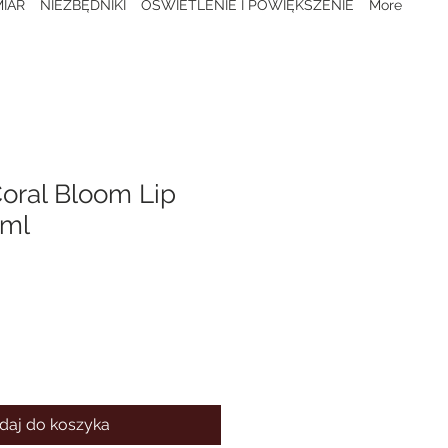
IAR
NIEZBĘDNIKI
OŚWIETLENIE I POWIĘKSZENIE
More
oral Bloom Lip
2ml
daj do koszyka