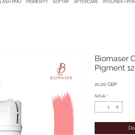
 LASH PMU
PIGMENTY
SOFTAP
AFTERCARE
RYSUNEK I POM
Biomaser C
Pigment 1
Cena
21,00 GBP
Sztuk
*
Do