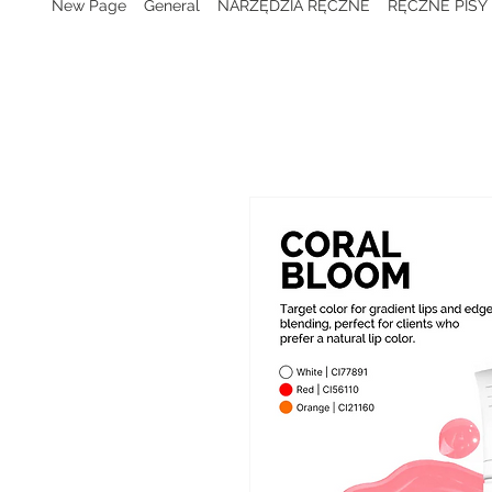
New Page
General
NARZĘDZIA RĘCZNE
RĘCZNE PISY