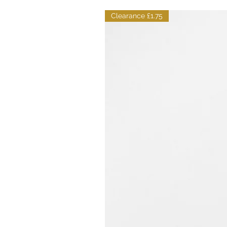
Clearance £1.75