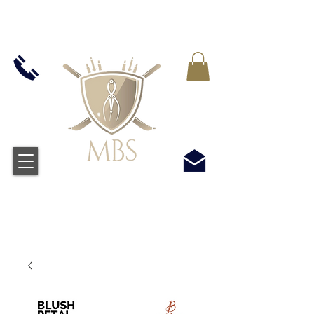
VAT WLICZONY WE WSZYSTKIE CENY -
BEZPŁATNA WYSYŁKA W WIELKIEJ BRYTANII
WSZYSTKICH ZAMÓWIEŃ POWYŻEJ £50