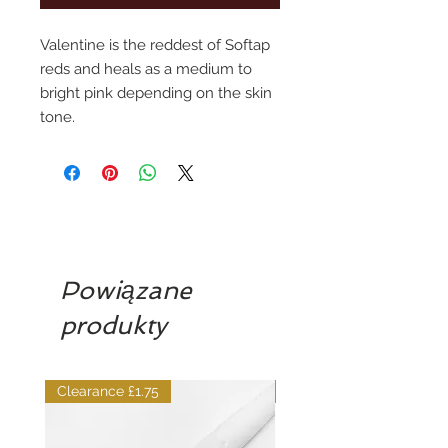
Valentine is the reddest of Softap 
reds and heals as a medium to 
bright pink depending on the skin 
tone.
Powiązane
produkty
Clearance £1.75
Dilutant