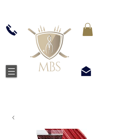
VAT WLICZONY WE WSZYSTKIE CENY -
BEZPŁATNA WYSYŁKA W WIELKIEJ BRYTANII
WSZYSTKICH ZAMÓWIEŃ POWYŻEJ £50