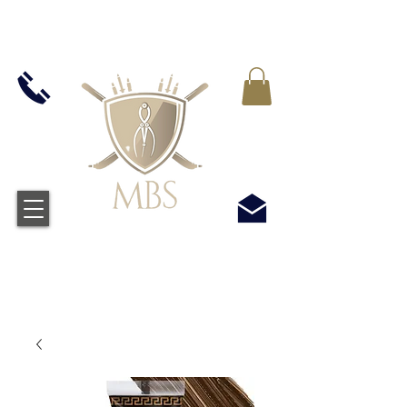
VAT WLICZONY WE WSZYSTKIE CENY -
BEZPŁATNA WYSYŁKA W WIELKIEJ BRYTANII
WSZYSTKICH ZAMÓWIEŃ POWYŻEJ £50