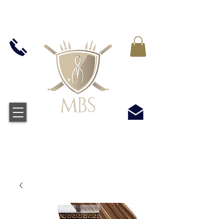
VAT WLICZONY WE WSZYSTKIE CENY -
BEZPŁATNA WYSYŁKA W WIELKIEJ BRYTANII
WSZYSTKICH ZAMÓWIEŃ POWYŻEJ £50