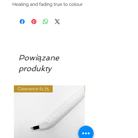
Healing and fading true to colour
Powiązane
produkty
Clearance £1.75
Dilutant