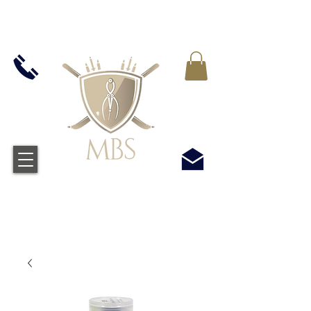
VAT WLICZONY WE WSZYSTKIE CENY -
BEZPŁATNA WYSYŁKA W WIELKIEJ BRYTANII
WSZYSTKICH ZAMÓWIEŃ POWYŻEJ £50