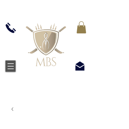
IVA INCLUIDO EN TODOS LOS PRECIOS - ENVÍO
GRATUITO EN EL REINO UNIDO EN TODOS LOS
PEDIDOS SUPERIORES A £ 50