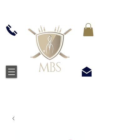
IVA INCLUIDO EN TODOS LOS PRECIOS - ENVÍO
GRATUITO EN EL REINO UNIDO EN TODOS LOS
PEDIDOS SUPERIORES A £ 50