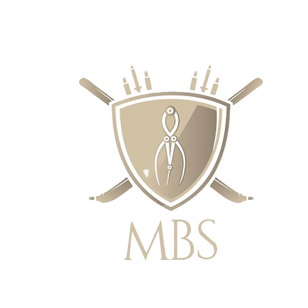
RECIOS - ENVÍO GRATUITO EN EL 
SUPERIORES A £ 50