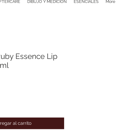
FTERCARE
DIBUJO Y MEDICIÓN
ESENCIALES
More
uby Essence Lip
2ml
regar al carrito