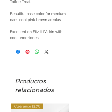
Toffee Treat
Beautiful base color for medium-
dark, cool pink-brown areolas.
Excellent on Fitz II-IV skin with
cool undertones.
Productos
relacionados
Clearance £1.75
Dilutant