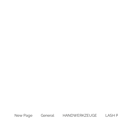
MWST IN ALLEN PREIS ENTHA
New Page
General
HANDWERKZEUGE
LASH 