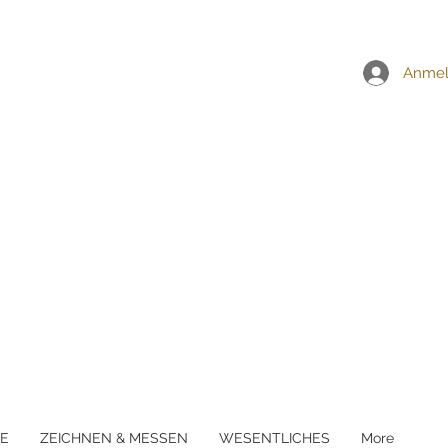
EI ALLEN BESTELLUNGEN ÜBER £5
Anme
E
ZEICHNEN & MESSEN
WESENTLICHES
More