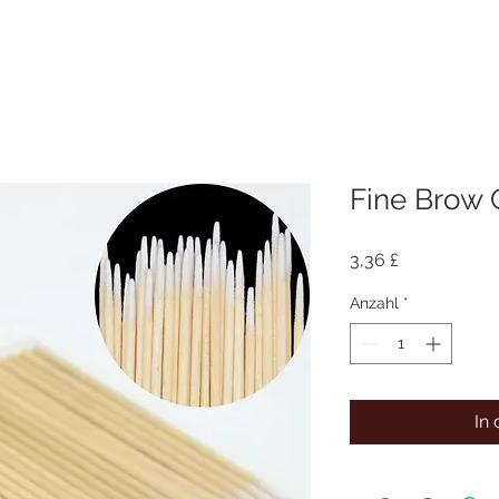
Fine Brow 
Preis
3,36 £
Anzahl
*
In